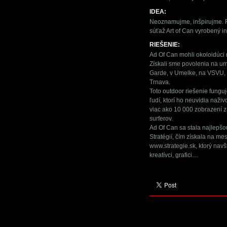
IDEA:
Neoznamujme, inšpirujme. Re
súťaž Art of Can vyrobený i
RIEŠENIE:
Ad Of Can mohli okoloidúci 
Získali sme povolenia na um
Garde, v Umelke, na VSVU, 
Trnava.
Toto outdoor riešenie funguj
ľudí, ktorí ho neuvidia naživ
viac ako 10 000 zobrazení za
surferov.
Ad Of Can sa stala najlepš
Stratégií, čím získala na m
www.strategie.sk, ktorý navš
kreatívci, grafici…