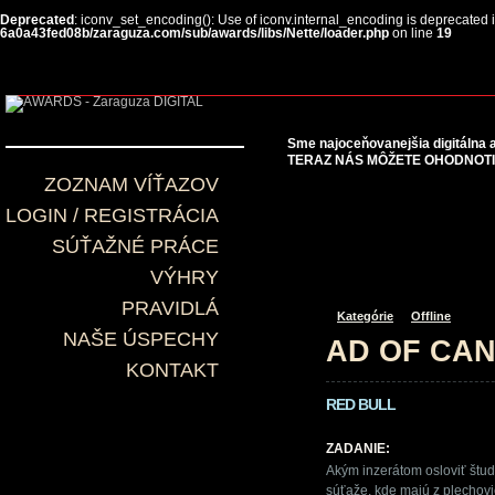
Deprecated
: iconv_set_encoding(): Use of iconv.internal_encoding is deprecated 
6a0a43fed08b/zaraguza.com/sub/awards/libs/Nette/loader.php
on line
19
Sme najoceňovanejšia digitálna a
TERAZ NÁS MÔŽETE OHODNOTIŤ
ZOZNAM VÍŤAZOV
LOGIN / REGISTRÁCIA
SÚŤAŽNÉ PRÁCE
VÝHRY
PRAVIDLÁ
Kategórie
Offline
NAŠE ÚSPECHY
AD OF CA
KONTAKT
RED BULL
ZADANIE:
Akým inzerátom osloviť štud
súťaže, kde majú z plechovi