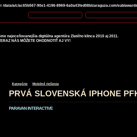
in
/data/a/c/ac65b567-90e1-4196-8969-6a0a43fed08b/zaraguza.com/sub/awards/l
me najoceňovanejšia digitálna agentúra Zlatého klinca 2010 aj 2011.
TERAZ NÁS MÔŽETE OHODNOTIŤ AJ VY!
Kategórie
Mobilné riešenia
PRVÁ SLOVENSKÁ IPHONE PF
PARAVAN INTERACTIVE