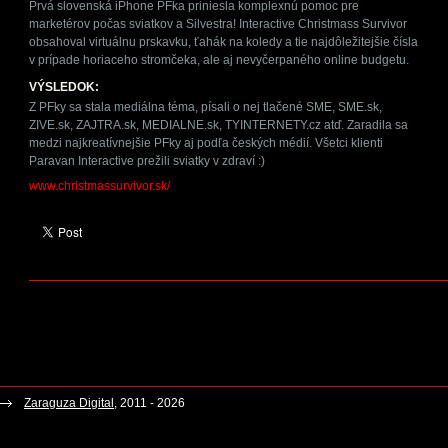
Prvá slovenská iPhone PFka priniesla komplexnú pomoc pre
marketérov počas sviatkov a Silvestra! Interactive Christmass Survivor
obsahoval virtuálnu prskavku, ťahák na koledy a tie najdôležitejšie čísla
v prípade horiaceho stromčeka, ale aj nevyčerpaného online budgetu.
VÝSLEDOK:
Z PFky sa stala mediálna téma, písali o nej tlačené SME, SME.sk,
ZIVE.sk, ZAJTRA.sk, MEDIALNE.sk, TYINTERNETY.cz atď. Zaradila sa
medzi najkreatívnejšie PFky aj podľa českých médií. Všetci klienti
Paravan Interactive prežili sviatky v zdraví :)
www.christmassurvivor.sk/
Zaraguza Digital
, 2011 - 2026