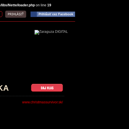
ibs/Nette/loader.php
on line
19
Prihlásiť cez Facebook
KA
www.christmassurvivor.sk/